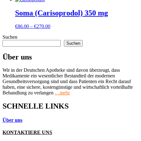
bis
€150.00
Soma (Carisoprodol) 350 mg
Preisspanne:
€
86.00
–
€
270.00
€86.00
Suchen
bis
€270.00
Suchen
Über uns
Wir in der Deutschen Apotheke sind davon überzeugt, dass
Medikamente ein wesentlicher Bestandteil der modernen
Gesundheitsversorgung sind und dass Patienten ein Recht darauf
haben, eine sichere, kostengünstige und wirtschaftlich vorteilhafte
Behandlung zu verlangen
…mehr
SCHNELLE LINKS
Über uns
KONTAKTIERE UNS