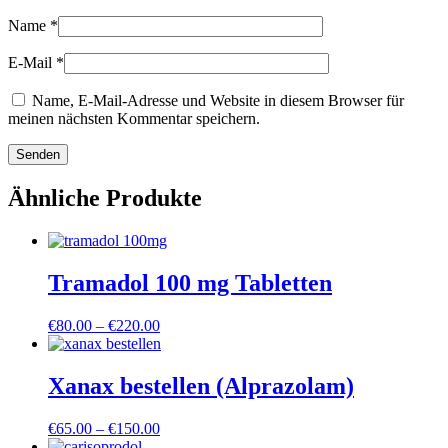
Name
*
E-Mail
*
Name, E-Mail-Adresse und Website in diesem Browser für
meinen nächsten Kommentar speichern.
Ähnliche Produkte
Tramadol 100 mg Tabletten
Preisspanne:
€
80.00
–
€
220.00
€80.00
bis
€220.00
Xanax bestellen (Alprazolam)
Preisspanne:
€
65.00
–
€
150.00
€65.00