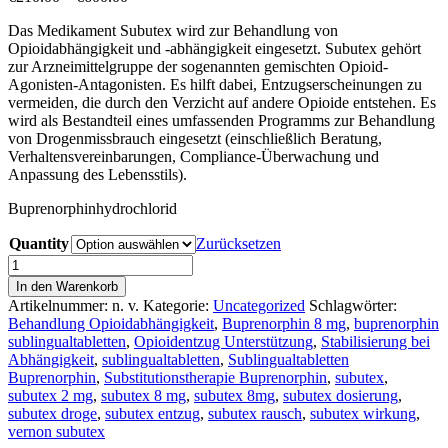
€210.00
Das Medikament Subutex wird zur Behandlung von
bis
Opioidabhängigkeit und -abhängigkeit eingesetzt. Subutex gehört
€600.00
zur Arzneimittelgruppe der sogenannten gemischten Opioid-
Agonisten-Antagonisten. Es hilft dabei, Entzugserscheinungen zu
vermeiden, die durch den Verzicht auf andere Opioide entstehen. Es
wird als Bestandteil eines umfassenden Programms zur Behandlung
von Drogenmissbrauch eingesetzt (einschließlich Beratung,
Verhaltensvereinbarungen, Compliance-Überwachung und
Anpassung des Lebensstils).
Buprenorphinhydrochlorid
Quantity
Zurücksetzen
Subutex
8
In den Warenkorb
mg
Artikelnummer:
n. v.
Kategorie:
Uncategorized
Schlagwörter:
(Sublingualtabletten)
Behandlung Opioidabhängigkeit
,
Buprenorphin 8 mg
,
buprenorphin
Menge
sublingualtabletten
,
Opioidentzug Unterstützung
,
Stabilisierung bei
Abhängigkeit
,
sublingualtabletten
,
Sublingualtabletten
Buprenorphin
,
Substitutionstherapie Buprenorphin
,
subutex
,
subutex 2 mg
,
subutex 8 mg
,
subutex 8mg
,
subutex dosierung
,
subutex droge
,
subutex entzug
,
subutex rausch
,
subutex wirkung
,
vernon subutex