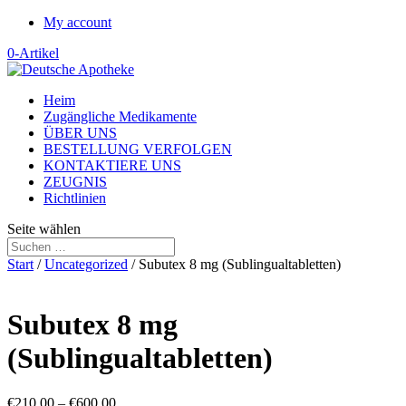
My account
0-Artikel
Heim
Zugängliche Medikamente
ÜBER UNS
BESTELLUNG VERFOLGEN
KONTAKTIERE UNS
ZEUGNIS
Richtlinien
Seite wählen
Start
/
Uncategorized
/ Subutex 8 mg (Sublingualtabletten)
Subutex 8 mg
(Sublingualtabletten)
Preisspanne:
€
210.00
–
€
600.00