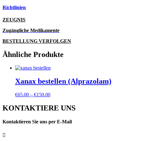
Richtlinien
ZEUGNIS
Zugängliche Medikamente
BESTELLUNG VERFOLGEN
Ähnliche Produkte
Xanax bestellen (Alprazolam)
Preisspanne:
€
65.00
–
€
150.00
€65.00
bis
KONTAKTIERE UNS
€150.00
Kontaktieren Sie uns per E-Mail
