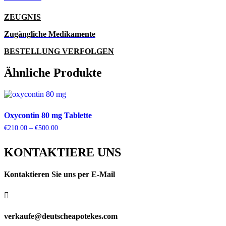
ZEUGNIS
Zugängliche Medikamente
BESTELLUNG VERFOLGEN
Ähnliche Produkte
Oxycontin 80 mg Tablette
Preisspanne:
€
210.00
–
€
500.00
€210.00
bis
KONTAKTIERE UNS
€500.00
Kontaktieren Sie uns per E-Mail

verkaufe@deutscheapotekes.com