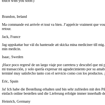
touch with you soon:)
Brandon, Ireland
Ma commande est arrivée et tout va bien. J’apprécie vraiment que vous
retour.
Jack, France
Jag uppskattar hur väl du hanterade att skicka mina mediciner till mig
min medicin.
Isaac, Sweden
¡Hace poco regresé de un largo viaje por carretera y descubrí que mi
mi transacción, y solo quería expresar mi agradecimiento por su amab
terminé muy satisfecho tanto con el servicio como con los productos. 
Eric, Spain
Ja! Ich habe die Bestellung erhalten und bin sehr zufrieden mit den P
einfach online bestellen und die Lieferung erfolgte immer innerhal
Heinrich, Germany