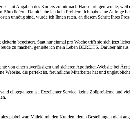
er es laut Angaben des Kuriers zu mir nach Hause bringen wollte, weil e
 Büro liefern. Damit habe ich kein Problem. Ich habe eine Anfrage bezü
ten unnötig sind, würde ich Ihnen raten, an diesem Schritt Ihres Proze
eiterin begeistert. Statt nur einmal pro Woche trifft sie sich jetzt l
ne Freude zu machen, genieße ich mein Leben BEREITS. Darüber hinaus
ente von einer zuverlässigen und sicheren Apotheken-Website bei Ärzt
 Website, die perfekt ist, freundliche Mitarbeiter hat und unglaubliche
rsand eingegangen ist. Exzellenter Service, keine Zollprobleme und vi
den.
akzeptabel war. Mitleid mit den Kunden, deren Bestellungen nicht a