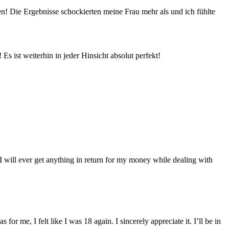
en! Die Ergebnisse schockierten meine Frau mehr als und ich fühlte
Es ist weiterhin in jeder Hinsicht absolut perfekt!
 I will ever get anything in return for my money while dealing with
or me, I felt like I was 18 again. I sincerely appreciate it. I’ll be in