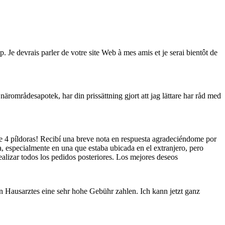
Je devrais parler de votre site Web à mes amis et je serai bientôt de
ärområdesapotek, har din prissättning gjort att jag lättare har råd med
de 4 píldoras! Recibí una breve nota en respuesta agradeciéndome por
, especialmente en una que estaba ubicada en el extranjero, pero
ealizar todos los pedidos posteriores. Los mejores deseos
en Hausarztes eine sehr hohe Gebühr zahlen. Ich kann jetzt ganz