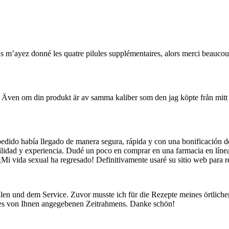
 m’ayez donné les quatre pilules supplémentaires, alors merci beaucoup. 
. Även om din produkt är av samma kaliber som den jag köpte från mitt n
 pedido había llegado de manera segura, rápida y con una bonificación 
ilidad y experiencia. Dudé un poco en comprar en una farmacia en línea
¡Mi vida sexual ha regresado! Definitivamente usaré su sitio web para r
illen und dem Service. Zuvor musste ich für die Rezepte meines örtlich
b des von Ihnen angegebenen Zeitrahmens. Danke schön!