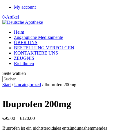
My account
0-Artikel
Heim
Zugängliche Medikamente
ÜBER UNS
BESTELLUNG VERFOLGEN
KONTAKTIERE UNS
ZEUGNIS
Richtlinien
Seite wählen
Start
/
Uncategorized
/ Ibuprofen 200mg
Ibuprofen 200mg
Preisspanne:
€
95.00
–
€
120.00
€95.00
Buprofen ist ein nichtsteroidales entzündungshemmendes
bis