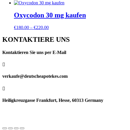
Oxycodon 30 mg kaufen
Preisspanne:
€
180.00
–
€
220.00
€180.00
bis
KONTAKTIERE UNS
€220.00
Kontaktieren Sie uns per E-Mail

verkaufe@deutscheapotekes.com

Heiligkreuzgasse Frankfurt, Hesse, 60313 Germany
© Copyright DEUTSCHE APOTHEKE – Alle Rechte
vorbehalten | Datenschutz-Bestimmungen