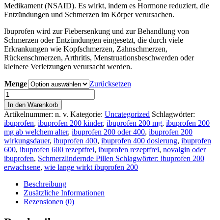
Medikament (NSAID). Es wirkt, indem es Hormone reduziert, die
€120.00
Entzündungen und Schmerzen im Körper verursachen.
Ibuprofen wird zur Fiebersenkung und zur Behandlung von
Schmerzen oder Entzündungen eingesetzt, die durch viele
Erkrankungen wie Kopfschmerzen, Zahnschmerzen,
Rückenschmerzen, Arthritis, Menstruationsbeschwerden oder
kleinere Verletzungen verursacht werden.
Menge
Zurücksetzen
Ibuprofen
200mg
In den Warenkorb
Menge
Artikelnummer:
n. v.
Kategorie:
Uncategorized
Schlagwörter:
ibuprofen
,
ibuprofen 200 kinder
,
ibuprofen 200 mg
,
ibuprofen 200
mg ab welchem alter
,
ibuprofen 200 oder 400
,
ibuprofen 200
wirkungsdauer
,
ibuprofen 400
,
ibuprofen 400 dosierung
,
ibuprofen
600
,
ibuprofen 600 rezeptfrei
,
ibuprofen rezeptfrei
,
novalgin oder
ibuprofen
,
Schmerzlindernde Pillen Schlagwörter: ibuprofen 200
erwachsene
,
wie lange wirkt ibuprofen 200
Beschreibung
Zusätzliche Informationen
Rezensionen (0)