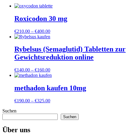
Roxicodon 30 mg
Preisspanne:
€
210.00
–
€
400.00
€210.00
bis
€400.00
Rybelsus (Semaglutid) Tabletten zur
Gewichtsreduktion online
Preisspanne:
€
140.00
–
€
160.00
€140.00
bis
€160.00
methadon kaufen 10mg
Preisspanne:
€
190.00
–
€
325.00
€190.00
Suchen
bis
€325.00
Suchen
Über uns