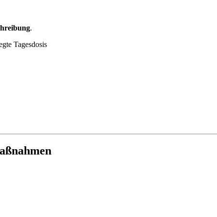
chreibung
.
legte Tagesdosis
smaßnahmen