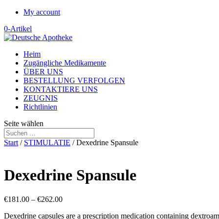
My account
0-Artikel
Heim
Zugängliche Medikamente
ÜBER UNS
BESTELLUNG VERFOLGEN
KONTAKTIERE UNS
ZEUGNIS
Richtlinien
Seite wählen
Start
/
STIMULATIE
/ Dexedrine Spansule
Dexedrine Spansule
Preisspanne:
€
181.00
–
€
262.00
€181.00
Dexedrine capsules are a prescription medication containing dextroa
bis