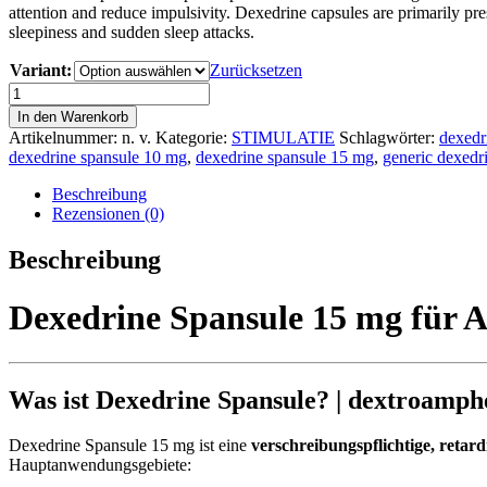
attention and reduce impulsivity. Dexedrine capsules are primarily pre
€262.00
sleepiness and sudden sleep attacks.
Variant:
Zurücksetzen
Dexedrine
Spansule
In den Warenkorb
Menge
Artikelnummer:
n. v.
Kategorie:
STIMULATIE
Schlagwörter:
dexedr
dexedrine spansule 10 mg
,
dexedrine spansule 15 mg
,
generic dexedr
Beschreibung
Rezensionen (0)
Beschreibung
Dexedrine Spansule 15 mg für 
Was ist Dexedrine Spansule? |
dextroamph
Dexedrine Spansule 15 mg ist eine
verschreibungspflichtige, reta
Hauptanwendungsgebiete: