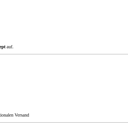
ept
auf.
tionalen Versand