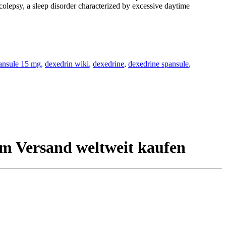
rcolepsy, a sleep disorder characterized by excessive daytime
ansule 15 mg
,
dexedrin wiki
,
dexedrine
,
dexedrine spansule
,
m Versand weltweit kaufen