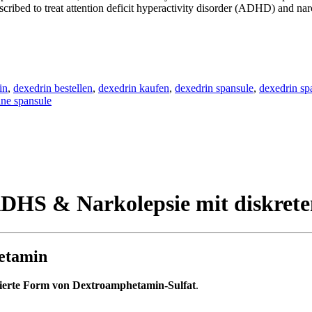
scribed to treat attention deficit hyperactivity disorder (ADHD) and na
in
,
dexedrin bestellen
,
dexedrin kaufen
,
dexedrin spansule
,
dexedrin sp
ine spansule
ADHS & Narkolepsie mit diskrete
etamin
rdierte Form von Dextroamphetamin-Sulfat
.