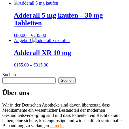
Adderall 5 mg kaufen – 30 mg
Tabletten
Preisspanne:
€
80.00
–
€
235.00
€80.00
Angebot!
bis
€235.00
Adderall XR 10 mg
Preisspanne:
€
155.00
–
€
315.00
€155.00
Suchen
bis
€315.00
Suchen
Über uns
Wir in der Deutschen Apotheke sind davon überzeugt, dass
Medikamente ein wesentlicher Bestandteil der modernen
Gesundheitsversorgung sind und dass Patienten ein Recht darauf
haben, eine sichere, kostengünstige und wirtschaftlich vorteilhafte
Behandlung zu verlangen
…mehr