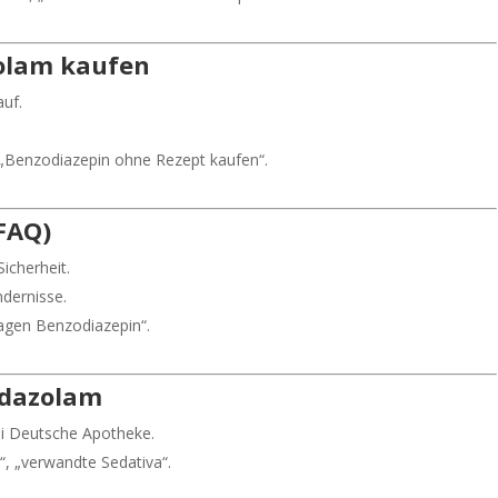
zolam kaufen
auf.
 „Benzodiazepin ohne Rezept kaufen“.
(FAQ)
icherheit.
ndernisse.
agen Benzodiazepin“.
idazolam
ei Deutsche Apotheke.
, „verwandte Sedativa“.