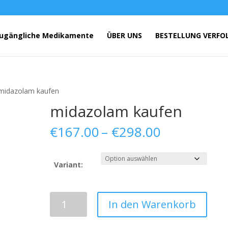
ugängliche Medikamente
ÜBER UNS
BESTELLUNG VERFO
midazolam kaufen
midazolam kaufen
Preisspann
€
167.00
–
€
298.00
€167.00
bis
€298.00
Variant:
midazolam
In den Warenkorb
kaufen
Menge