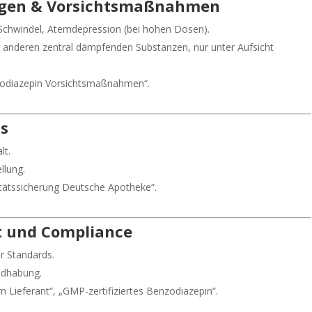
ngen & Vorsichtsmaßnahmen
 Schwindel, Atemdepression (bei hohen Dosen).
 anderen zentral dämpfenden Substanzen, nur unter Aufsicht
odiazepin Vorsichtsmaßnahmen“.
ts
lt.
llung.
tätssicherung Deutsche Apotheke“.
ät und Compliance
r Standards.
ndhabung.
Lieferant“, „GMP-zertifiziertes Benzodiazepin“.