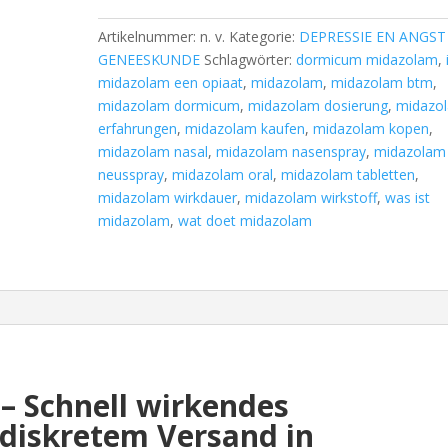
Artikelnummer:
n. v.
Kategorie:
DEPRESSIE EN ANGST
GENEESKUNDE
Schlagwörter:
dormicum midazolam
,
midazolam een opiaat
,
midazolam
,
midazolam btm
,
midazolam dormicum
,
midazolam dosierung
,
midazo
erfahrungen
,
midazolam kaufen
,
midazolam kopen
,
midazolam nasal
,
midazolam nasenspray
,
midazolam
neusspray
,
midazolam oral
,
midazolam tabletten
,
midazolam wirkdauer
,
midazolam wirkstoff
,
was ist
midazolam
,
wat doet midazolam
– Schnell wirkendes
 diskretem Versand in