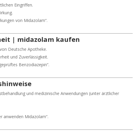
lichen Eingriffen.
irkung.
irkungen von Midazolam“.
heit | midazolam kaufen
t von Deutsche Apotheke.
heit und Zuverlässigkeit.
geprüftes Benzodiazepin“.
hinweise
stbehandlung und medizinische Anwendungen (unter ärztlicher
her anwenden Midazolam“.