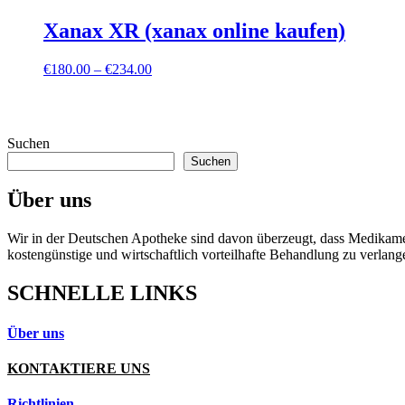
Xanax XR (xanax online kaufen)
Preisspanne:
€
180.00
–
€
234.00
€180.00
bis
€234.00
Suchen
Suchen
Über uns
Wir in der Deutschen Apotheke sind davon überzeugt, dass Medikament
kostengünstige und wirtschaftlich vorteilhafte Behandlung zu verlang
SCHNELLE LINKS
Über uns
KONTAKTIERE UNS
Richtlinien