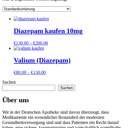
Diazepam kaufen 10mg
Preisspanne:
€
130.00
–
€
200.00
€130.00
bis
€200.00
Valium (Diazepam)
Preisspanne:
€
80.00
–
€
130.00
€80.00
Suchen
bis
€130.00
Suchen
Über uns
Wir in der Deutschen Apotheke sind davon überzeugt, dass
Medikamente ein wesentlicher Bestandteil der modernen
Gesundheitsversorgung sind und dass Patienten ein Recht darauf
haben, eine sichere, kostengünstige und wirtschaftlich vorteilhafte