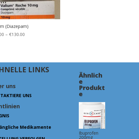
um (Diazepam)
Preisspanne:
00
–
€
130.00
€80.00
bis
€130.00
HNELLE LINKS
Ähnlich
e
r uns
Produkt
e
TAKTIERE UNS
htlinien
GNIS
ängliche Medikamente
Ibuprofen
200mg
TELLUNG VERFOLGEN