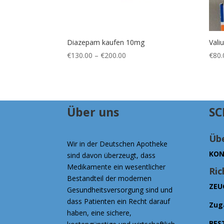
Diazepam kaufen 10mg
Vali
Preisspanne:
€
130.00
–
€
200.00
€
80.
€130.00
bis
€200.00
Über uns
SC
Übe
Wir in der Deutschen Apotheke
KON
sind davon überzeugt, dass
Medikamente ein wesentlicher
Ric
Bestandteil der modernen
ZEU
Gesundheitsversorgung sind und
dass Patienten ein Recht darauf
Zug
haben, eine sichere,
BES