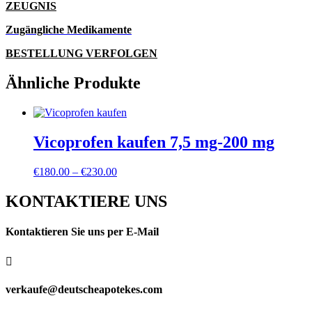
ZEUGNIS
Zugängliche Medikamente
BESTELLUNG VERFOLGEN
Ähnliche Produkte
Vicoprofen kaufen 7,5 mg-200 mg
Preisspanne:
€
180.00
–
€
230.00
€180.00
bis
KONTAKTIERE UNS
€230.00
Kontaktieren Sie uns per E-Mail

verkaufe@deutscheapotekes.com