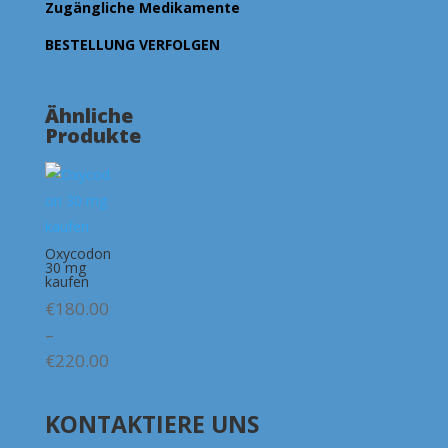
Zugängliche Medikamente
BESTELLUNG VERFOLGEN
Ähnliche
Produkte
Oxycodon
30 mg
kaufen
€
180.00
–
Preisspanne:
€
220.00
€180.00
bis
KONTAKTIERE UNS
€220.00