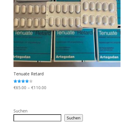
Tenuate Retard
Preisspanne:
€
65.00
–
€
110.00
Bewertet
mit
€65.00
4.00
von 5
bis
€110.00
Suchen
Suchen