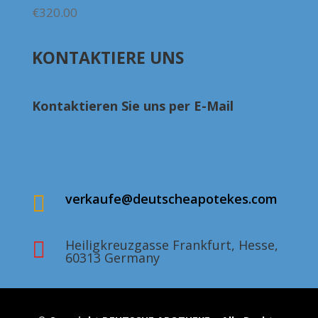
Preisspanne:
€
320.00
€215.00
bis
KONTAKTIERE UNS
€320.00
Kontaktieren Sie uns per E-Mail
verkaufe@deutscheapotekes.com

Heiligkreuzgasse Frankfurt, Hesse,

60313 Germany