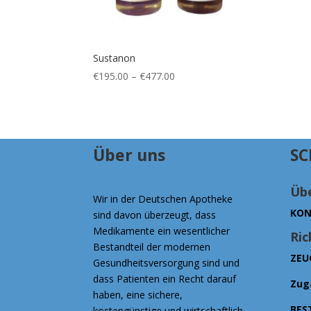
Sustanon
Preisspanne:
€
195.00
–
€
477.00
€195.00
bis
€477.00
Über uns
SC
Übe
Wir in der Deutschen Apotheke
KON
sind davon überzeugt, dass
Medikamente ein wesentlicher
Ric
Bestandteil der modernen
ZEU
Gesundheitsversorgung sind und
dass Patienten ein Recht darauf
Zug
haben, eine sichere,
BES
kostengünstige und wirtschaftlich