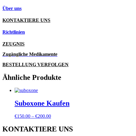
Über uns
KONTAKTIERE UNS
Richtlinien
ZEUGNIS
Zugängliche Medikamente
BESTELLUNG VERFOLGEN
Ähnliche Produkte
Suboxone Kaufen
Preisspanne:
€
150.00
–
€
200.00
€150.00
bis
KONTAKTIERE UNS
€200.00