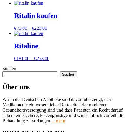
Ritalin kaufen
Preisspanne:
€
75.00
–
€
220.00
€75.00
bis
€220.00
Ritaline
Preisspanne:
€
181.00
–
€
258.00
€181.00
Suchen
bis
€258.00
Suchen
Über uns
Wir in der Deutschen Apotheke sind davon überzeugt, dass
Medikamente ein wesentlicher Bestandteil der modernen
Gesundheitsversorgung sind und dass Patienten ein Recht darauf
haben, eine sichere, kostengünstige und wirtschaftlich vorteilhafte
Behandlung zu verlangen
…mehr