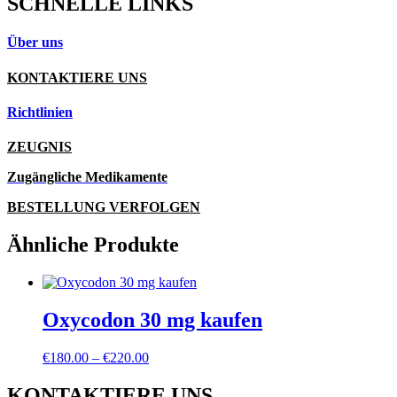
SCHNELLE LINKS
Über uns
KONTAKTIERE UNS
Richtlinien
ZEUGNIS
Zugängliche Medikamente
BESTELLUNG VERFOLGEN
Ähnliche Produkte
Oxycodon 30 mg kaufen
Preisspanne:
€
180.00
–
€
220.00
€180.00
bis
KONTAKTIERE UNS