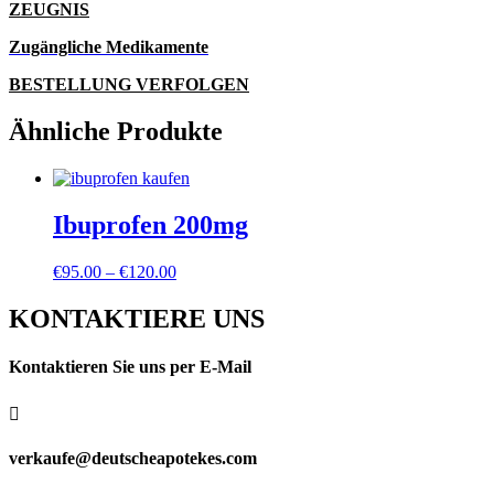
ZEUGNIS
Zugängliche Medikamente
BESTELLUNG VERFOLGEN
Ähnliche Produkte
Ibuprofen 200mg
Preisspanne:
€
95.00
–
€
120.00
€95.00
bis
KONTAKTIERE UNS
€120.00
Kontaktieren Sie uns per E-Mail

verkaufe@deutscheapotekes.com