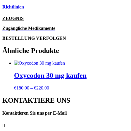
Richtlinien
ZEUGNIS
Zugängliche Medikamente
BESTELLUNG VERFOLGEN
Ähnliche Produkte
Oxycodon 30 mg kaufen
Preisspanne:
€
180.00
–
€
220.00
€180.00
bis
KONTAKTIERE UNS
€220.00
Kontaktieren Sie uns per E-Mail
