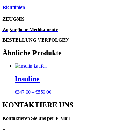
Richtlinien
ZEUGNIS
Zugängliche Medikamente
BESTELLUNG VERFOLGEN
Ähnliche Produkte
Insuline
Preisspanne:
€
347.00
–
€
550.00
€347.00
bis
KONTAKTIERE UNS
€550.00
Kontaktieren Sie uns per E-Mail
