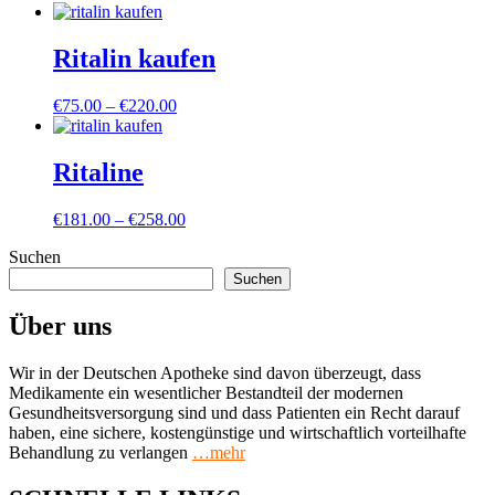
Ritalin kaufen
Preisspanne:
€
75.00
–
€
220.00
€75.00
bis
€220.00
Ritaline
Preisspanne:
€
181.00
–
€
258.00
€181.00
Suchen
bis
€258.00
Suchen
Über uns
Wir in der Deutschen Apotheke sind davon überzeugt, dass
Medikamente ein wesentlicher Bestandteil der modernen
Gesundheitsversorgung sind und dass Patienten ein Recht darauf
haben, eine sichere, kostengünstige und wirtschaftlich vorteilhafte
Behandlung zu verlangen
…mehr