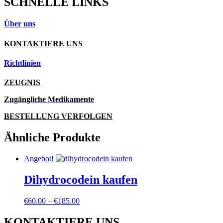
SCHNELLE LINKS
Über uns
KONTAKTIERE UNS
Richtlinien
ZEUGNIS
Zugängliche Medikamente
BESTELLUNG VERFOLGEN
Ähnliche Produkte
Angebot!
Dihydrocodein kaufen
Preisspanne:
€
60.00
–
€
185.00
€60.00
bis
KONTAKTIERE UNS