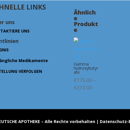
HNELLE LINKS
Ähnlich
e
r uns
Produkt
e
TAKTIERE UNS
htlinien
GNIS
ängliche Medikamente
Gamma
hydroxybutyr
TELLUNG VERFOLGEN
ate
€
175.00
–
Preisspanne:
€
273.00
€175.00
bis
€273.00
EUTSCHE APOTHEKE – Alle Rechte vorbehalten | Datenschut