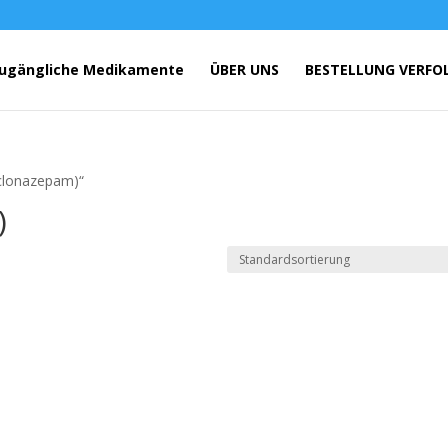
ugängliche Medikamente
ÜBER UNS
BESTELLUNG VERFO
(clonazepam)“
)