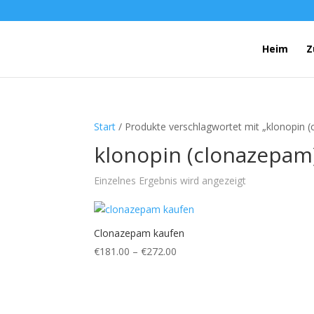
Heim
Z
Start
/ Produkte verschlagwortet mit „klonopin 
klonopin (clonazepam
Einzelnes Ergebnis wird angezeigt
Clonazepam kaufen
Preisspanne:
€
181.00
–
€
272.00
€181.00
bis
€272.00