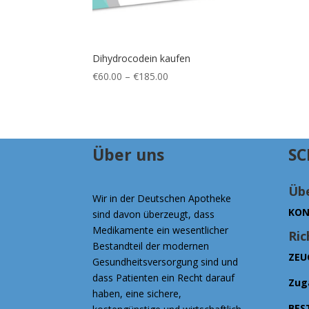
Dihydrocodein kaufen
Preisspanne:
€
60.00
–
€
185.00
€60.00
bis
€185.00
Über uns
SC
Übe
Wir in der Deutschen Apotheke
KON
sind davon überzeugt, dass
Medikamente ein wesentlicher
Ric
Bestandteil der modernen
ZEU
Gesundheitsversorgung sind und
dass Patienten ein Recht darauf
Zug
haben, eine sichere,
BES