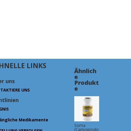
HNELLE LINKS
Ähnlich
e
r uns
Produkt
e
TAKTIERE UNS
htlinien
GNIS
ängliche Medikamente
Soma
(Carisoprodo
TELLUNG VERFOLGEN