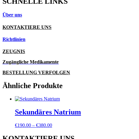
SCHNELLE LINKS
Über uns
KONTAKTIERE UNS
Richtlinien
ZEUGNIS
Zugängliche Medikamente
BESTELLUNG VERFOLGEN
Ähnliche Produkte
Sekundäres Natrium
Preisspanne:
€
190.00
–
€
380.00
€190.00
bis
KONTAKTIERE UNS