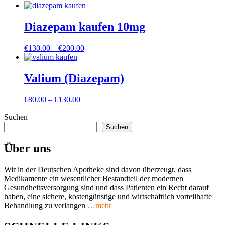
Diazepam kaufen 10mg
Preisspanne:
€
130.00
–
€
200.00
€130.00
bis
€200.00
Valium (Diazepam)
Preisspanne:
€
80.00
–
€
130.00
€80.00
Suchen
bis
€130.00
Suchen
Über uns
Wir in der Deutschen Apotheke sind davon überzeugt, dass
Medikamente ein wesentlicher Bestandteil der modernen
Gesundheitsversorgung sind und dass Patienten ein Recht darauf
haben, eine sichere, kostengünstige und wirtschaftlich vorteilhafte
Behandlung zu verlangen
…mehr