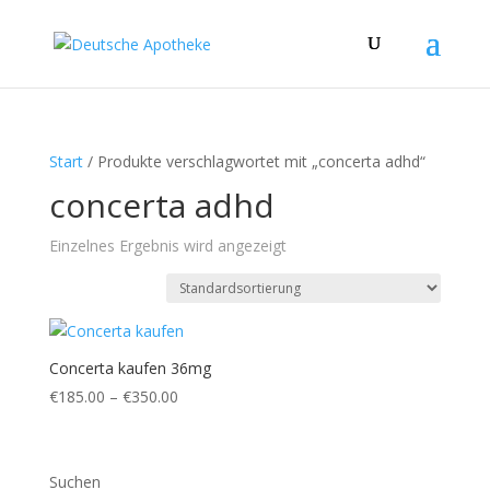
Start
/ Produkte verschlagwortet mit „concerta adhd“
concerta adhd
Einzelnes Ergebnis wird angezeigt
Concerta kaufen 36mg
Preisspanne:
€
185.00
–
€
350.00
€185.00
bis
€350.00
Suchen