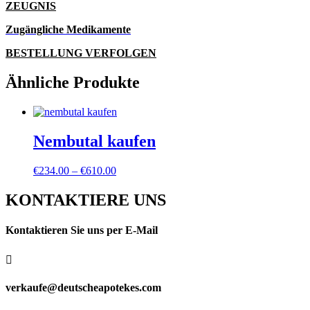
ZEUGNIS
Zugängliche Medikamente
BESTELLUNG VERFOLGEN
Ähnliche Produkte
Nembutal kaufen
Preisspanne:
€
234.00
–
€
610.00
€234.00
bis
KONTAKTIERE UNS
€610.00
Kontaktieren Sie uns per E-Mail

verkaufe@deutscheapotekes.com