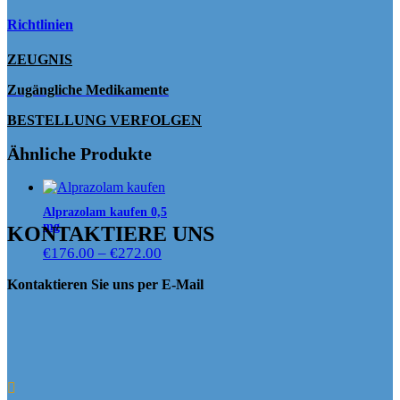
Richtlinien
ZEUGNIS
Zugängliche Medikamente
BESTELLUNG VERFOLGEN
Ähnliche Produkte
Alprazolam kaufen 0,5
mg
KONTAKTIERE UNS
Preisspanne:
€
176.00
–
€
272.00
€176.00
Kontaktieren Sie uns per E-Mail
bis
€272.00
