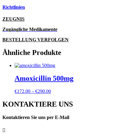
Richtlinien
ZEUGNIS
Zugängliche Medikamente
BESTELLUNG VERFOLGEN
Ähnliche Produkte
Amoxicillin 500mg
Preisspanne:
€
172.00
–
€
290.00
€172.00
bis
KONTAKTIERE UNS
€290.00
Kontaktieren Sie uns per E-Mail
