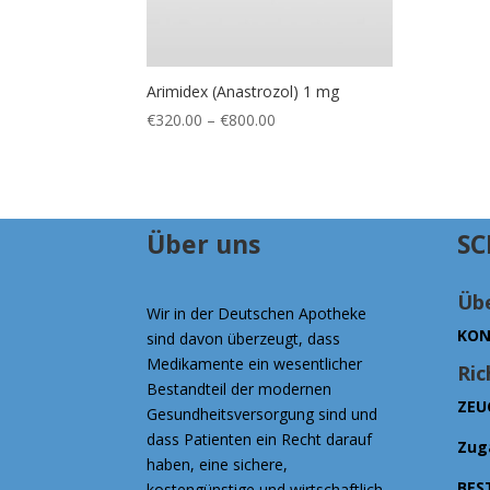
Arimidex (Anastrozol) 1 mg
Preisspanne:
€
320.00
–
€
800.00
€320.00
bis
€800.00
Über uns
SC
Übe
Wir in der Deutschen Apotheke
KON
sind davon überzeugt, dass
Medikamente ein wesentlicher
Ric
Bestandteil der modernen
ZEU
Gesundheitsversorgung sind und
dass Patienten ein Recht darauf
Zug
haben, eine sichere,
BES
kostengünstige und wirtschaftlich