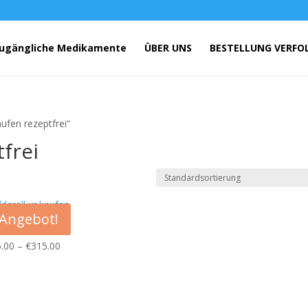
ugängliche Medikamente
ÜBER UNS
BESTELLUNG VERFO
ufen rezeptfrei“
frei
Angebot!
rall XR 10 mg
Preisspanne:
.00
–
€
315.00
€155.00
bis
€315.00