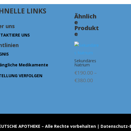
HNELLE LINKS
Ähnlich
e
r uns
Produkt
e
TAKTIERE UNS
htlinien
GNIS
Sekundäres
Natrium
ängliche Medikamente
€
190.00
–
TELLUNG VERFOLGEN
Preisspanne:
€
380.00
€190.00
bis
€380.00
EUTSCHE APOTHEKE – Alle Rechte vorbehalten | Datenschut