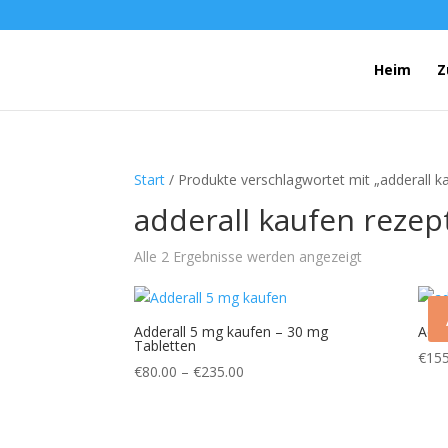
Heim
Z
Start
/ Produkte verschlagwortet mit „adderall ka
adderall kaufen rezept
Alle 2 Ergebnisse werden angezeigt
Adderall 5 mg kaufen – 30 mg
Adde
Tabletten
€
155
Preisspanne:
€
80.00
–
€
235.00
€80.00
bis
€235.00