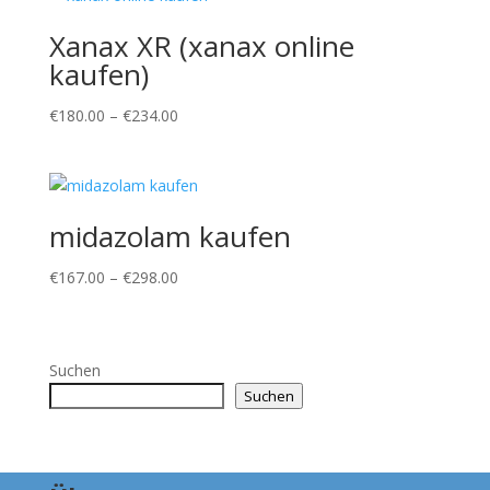
Xanax XR (xanax online
kaufen)
Preisspanne:
€
180.00
–
€
234.00
€180.00
bis
€234.00
midazolam kaufen
Preisspanne:
€
167.00
–
€
298.00
€167.00
bis
€298.00
Suchen
Suchen