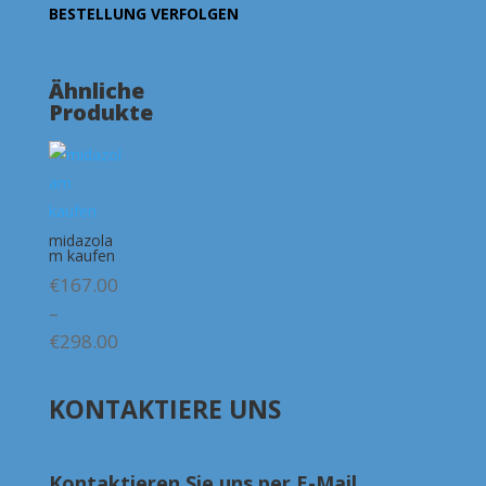
BESTELLUNG VERFOLGEN
Ähnliche
Produkte
midazola
m kaufen
€
167.00
–
Preisspanne:
€
298.00
€167.00
bis
KONTAKTIERE UNS
€298.00
Kontaktieren Sie uns per E-Mail