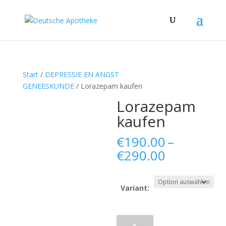
Start
/
DEPRESSIE EN ANGST
GENEESKUNDE
/ Lorazepam kaufen
Lorazepam
kaufen
€
190.00
–
Preisspan
€
290.00
€190.00
bis
€290.00
Variant:
Lorazepam