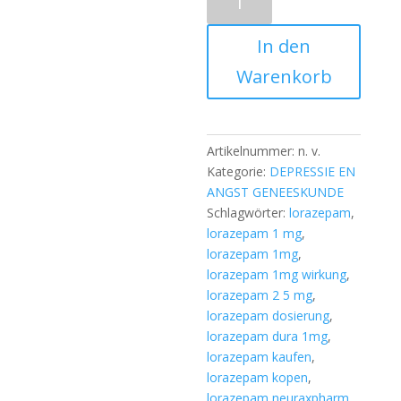
kaufen
Menge
In den
Warenkorb
Artikelnummer:
n. v.
Kategorie:
DEPRESSIE EN
ANGST GENEESKUNDE
Schlagwörter:
lorazepam
,
lorazepam 1 mg
,
lorazepam 1mg
,
lorazepam 1mg wirkung
,
lorazepam 2 5 mg
,
lorazepam dosierung
,
lorazepam dura 1mg
,
lorazepam kaufen
,
lorazepam kopen
,
lorazepam neuraxpharm
,