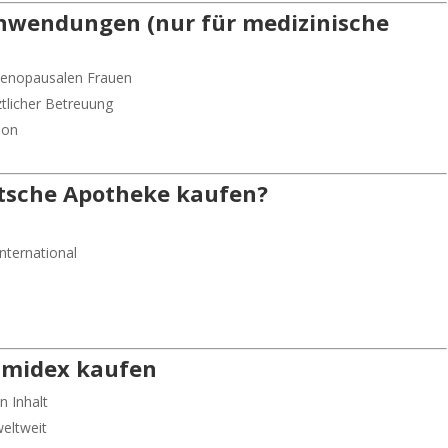
nwendungen (nur für medizinische
menopausalen Frauen
tlicher Betreuung
ion
tsche Apotheke
kaufen?
nternational
rimidex kaufen
n Inhalt
eltweit