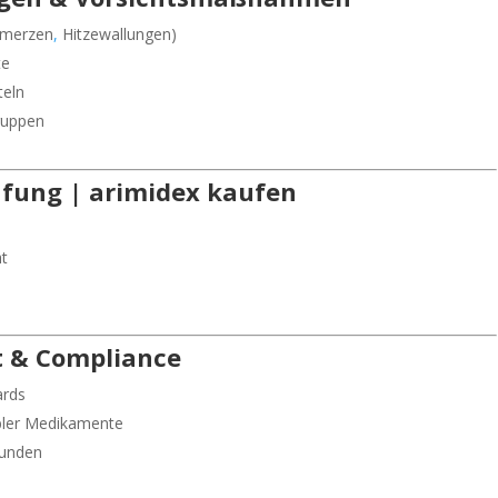
hmerzen
,
Hitzewallungen)
te
teln
ruppen
üfung | arimidex kaufen
ät
t & Compliance
ards
ibler Medikamente
Kunden