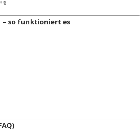
ung
 – so funktioniert es
(FAQ)