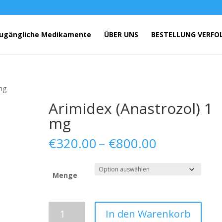
ugängliche Medikamente
ÜBER UNS
BESTELLUNG VERFO
mg
Arimidex (Anastrozol) 1
mg
Preisspann
€
320.00
–
€
800.00
€320.00
bis
€800.00
Menge
Arimidex
In den Warenkorb
(Anastrozol)