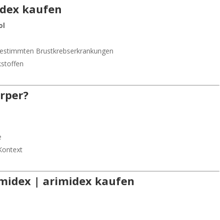
idex kaufen
ol
 bestimmten Brustkrebserkrankungen
stoffen
rper?
e
Kontext
imidex | arimidex kaufen