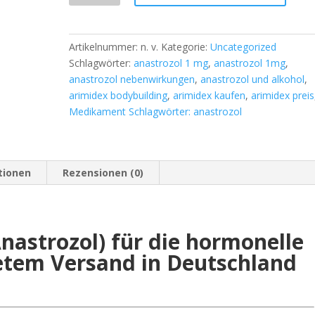
1
mg
Menge
Artikelnummer:
n. v.
Kategorie:
Uncategorized
Schlagwörter:
anastrozol 1 mg
,
anastrozol 1mg
,
anastrozol nebenwirkungen
,
anastrozol und alkohol
,
arimidex bodybuilding
,
arimidex kaufen
,
arimidex preis
Medikament Schlagwörter: anastrozol
tionen
Rezensionen (0)
nastrozol) für die hormonelle
etem Versand in Deutschland